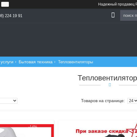
Надежный продавец P
8) 224 19 91
 услуги
Бытовая техника
Тепловентиляторы
Тепловентилято
-14%