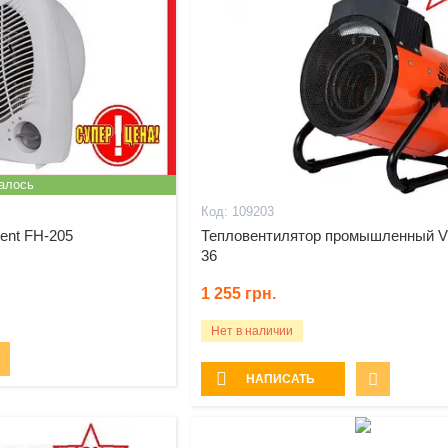
алось
109203
ent FH-205
Тепловентилятор промышленный V
36
1 255
грн.
Нет в наличии
НАПИСАТЬ