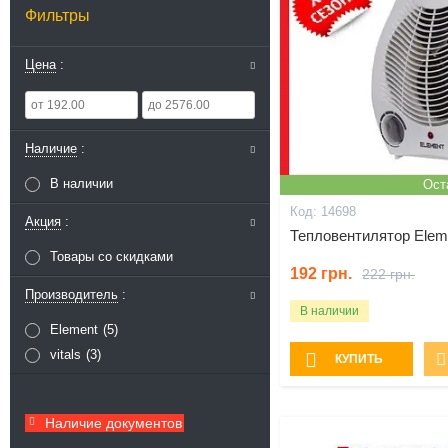
Фильтры
Цена
Наличие
В наличии
Ост
14698
Акция
Тепловентилятор Elem
Товары со скидками
192
грн.
222
грн.
Производитель
В наличии
Element
5
vitals
3
КУПИТЬ
Наличие документов