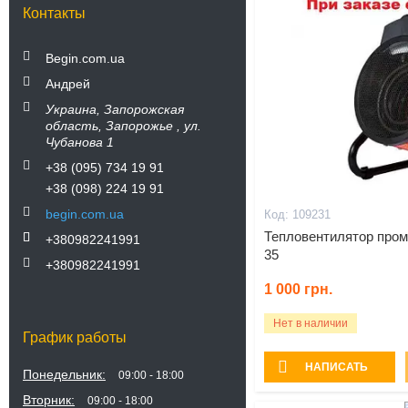
Контакты
Begin.com.ua
Андрей
Украина
Запорожская
область
Запорожье
ул.
Чубанова 1
+38 (095) 734 19 91
+38 (098) 224 19 91
begin.com.ua
109231
Тепловентилятор про
+380982241991
35
+380982241991
1 000
грн.
Нет в наличии
График работы
НАПИСАТЬ
Понедельник
09:00
18:00
Вторник
09:00
18:00