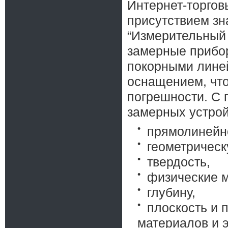
Интернет-торгов
присутствием зн
“Измерительный 
замерные прибор
покорными линей
оснащением, что
погрешности. С 
замерных устрой
прямолинейн
геометричес
твердость,
физические 
глубину,
плоскость и 
материалов и 