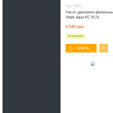
82871
Насос дренажно-фекальн
Vitals aqua KC 917o
2 543
грн.
В наличии
КУПИТЬ
-20%