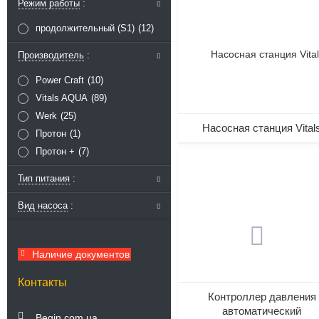
Режим работы
продолжительный (S1)
12
Производитель
Power Craft
10
Vitals AQUA
89
Werk
25
Насосная станция Vital
Протон
1
Протон +
7
Тип питания
Вид насоса
Наличие документов
Контакты
Контроллер давления
автоматический
Begin.com.ua