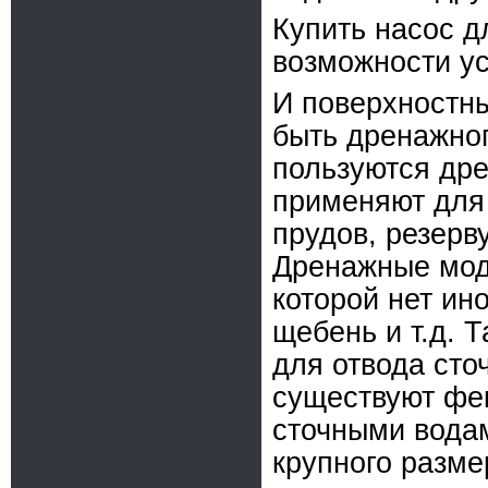
Купить насос д
возможности у
И поверхностны
быть дренажно
пользуются др
применяют для 
прудов, резерв
Дренажные моде
которой нет ин
щебень и т.д. 
для отвода сто
существуют фе
сточными вода
крупного разме