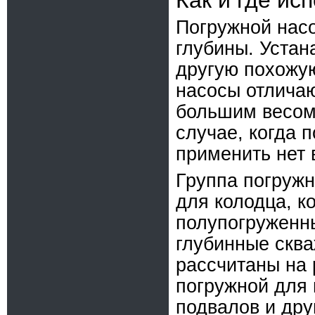
Как и где и
Погружной насо
глубины. Устан
другую похожу
насосы отличаю
большим весом,
случае, когда 
применить нет
Группа погружн
для колодца, к
полупогруженн
глубинные скв
рассчитаны на 
погружной для 
подвалов и дру