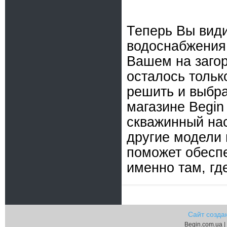
Теперь Вы види
водоснабжения
Вашем на загор
осталось тольк
решить и выбра
магазине Begin
скважинный нас
другие модели 
поможет обесп
именно там, гд
Сайт созда
Begin.com.ua |