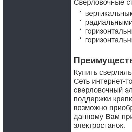
Сверловочные ст
вертикальны
радиальными
горизонталь
горизонтальн
Преимуществ
Купить сверлиль
Сеть интернет-т
сверловочный эл
поддержки крепк
возможно приобр
данному Вам пр
электростанок.