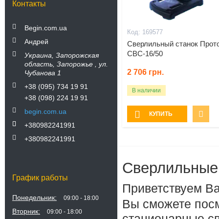
Контакты
Begin.com.ua
169577
Андрей
Сверлильный станок Прот
СВС-16/50
Украина
Запорожская
область
Запорожье
ул.
2 706
грн.
Чубанова 1
+38 (095) 734 19 91
В наличии
+38 (098) 224 19 91
begin.com.ua
КУПИТЬ
+380982241991
+380982241991
Сверлильные
График работы
Приветствуем Ва
Понедельник
09:00
18:00
Вы сможете посм
Вторник
09:00
18:00
стационарные с