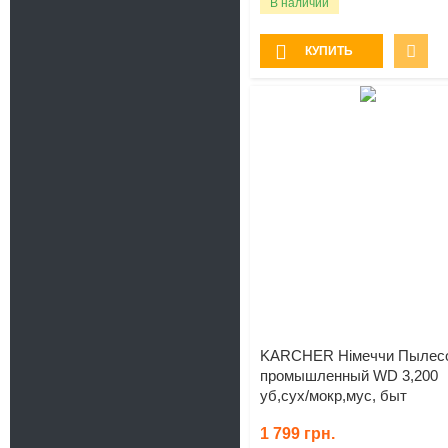
В наличии
КУПИТЬ
KARCHER Нiмеччи Пылес
промышленный WD 3,200
уб,сух/мокр,мус, быт
1 799
грн.