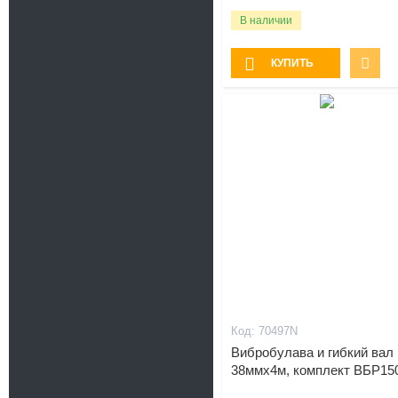
В наличии
КУПИТЬ
70497N
Вибробулава и гибкий вал
38ммх4м, комплект ВБР15