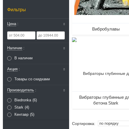
Фильтры
Цена
Вибробулавы
Наличие
В наличии
Акция
Товары со скидками
Производитель
Вибраторы глубинные д
Biedronka
6
бетона Stark
Stark
4
Кентавр
5