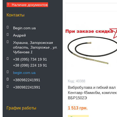
Наличие документов
Контакты
Begin.com.ua
Андрей
Украина
Запорожская
область
Запорожье
ул.
Чубанова 1
+38 (095) 734 19 91
+38 (098) 224 19 91
begin.com.ua
+380982241991
40388
+380982241991
Вибробулава и гибкий вал
Кентавр 45ммх6м, комплек
ВБР1502Э
1 513
грн.
График работы